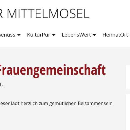
enuss
KulturPur
LebensWert
HeimatOrt
Frauengemeinschaft
1.
ieser lädt herzlich zum gemütlichen Beisammensein