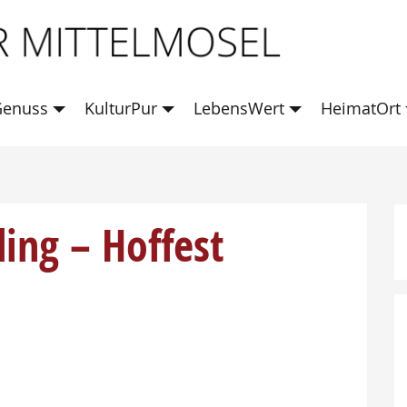
enuss
KulturPur
LebensWert
HeimatOrt
ing – Hoffest