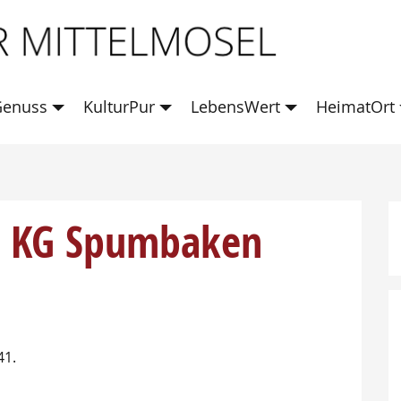
enuss
KulturPur
LebensWert
HeimatOrt
r KG Spumbaken
41.